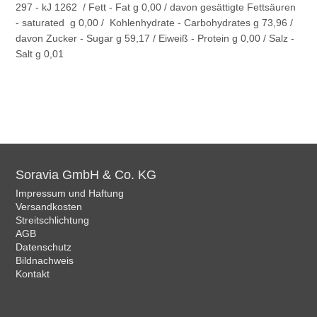
297 - kJ 1262 / Fett - Fat g 0,00 / davon gesättigte Fettsäuren
- saturated g 0,00 / Kohlenhydrate - Carbohydrates g 73,96 /
davon Zucker - Sugar g 59,17 / Eiweiß - Protein g 0,00 / Salz -
Salt g 0,01
Soravia GmbH & Co. KG
Impressum und Haftung
Versandkosten
Streitschlichtung
AGB
Datenschutz
Bildnachweis
Kontakt