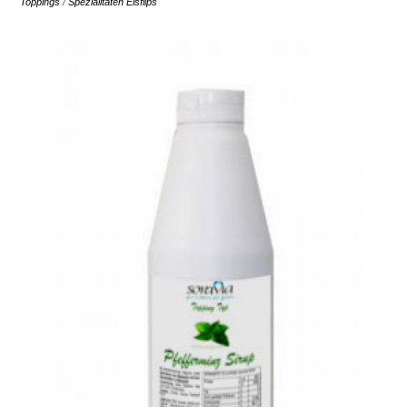
Toppings
/
Spezialitäten Eisflips