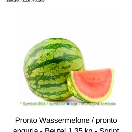
Eispulver
/
Sprint Produkte
Pronto Wassermelone / pronto
anguria - Beutel 1,35 kg - Sprint