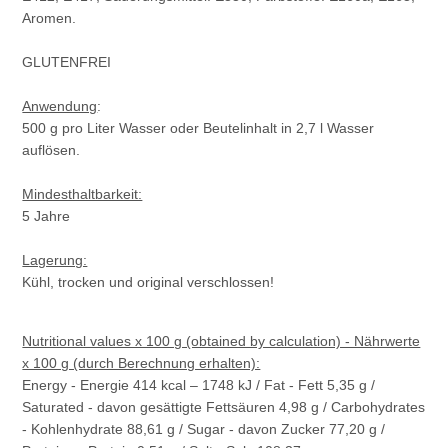
Aromen.
GLUTENFREI
Anwendung
:
500 g pro Liter Wasser oder Beutelinhalt in 2,7 l Wasser
auflösen.
Mindesthaltbarkeit:
5 Jahre
Lagerung:
Kühl, trocken und original verschlossen!
Nutritional values x 100 g (obtained by calculation) - Nährwerte
x 100 g (durch Berechnung erhalten):
Energy - Energie 414 kcal – 1748 kJ / Fat - Fett 5,35 g /
Saturated - davon gesättigte Fettsäuren 4,98 g / Carbohydrates
- Kohlenhydrate 88,61 g / Sugar - davon Zucker 77,20 g /