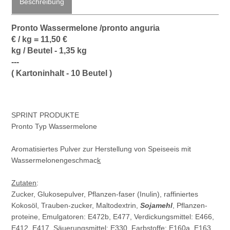
Beschreibung
Pronto Wassermelone /pronto anguria
€ / kg = 11,50 €
kg / Beutel - 1,35 kg
---
( Kartoninhalt - 10 Beutel )
SPRINT PRODUKTE
Pronto Typ Wassermelone
Aromatisiertes Pulver zur Herstellung von Speiseeis mit
Wassermelonengeschmac
k
Zutaten
:
Zucker, Glukosepulver, Pflanzen-faser (Inulin), raffiniertes
Kokosöl, Trauben-zucker, Maltodextrin,
Sojamehl
, Pflanzen-
proteine, Emulgatoren: E472b, E477, Verdickungsmittel: E466,
E412, E417, Säuerungsmittel: E330, Farbstoffe: E160a, E163,