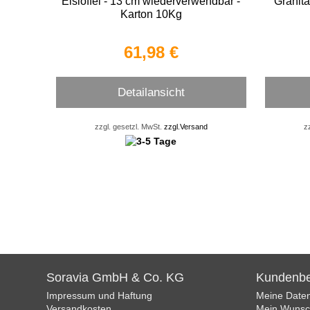
Eislöffel - 13 cm wiederverwendbar -
Granit
Karton 10Kg
61,98 €
Detailansicht
zzgl. gesetzl. MwSt.
zzgl.Versand
z
Soravia GmbH & Co. KG
Kundenbe
Impressum und Haftung
Meine Date
Versandkosten
Mein Wunsch