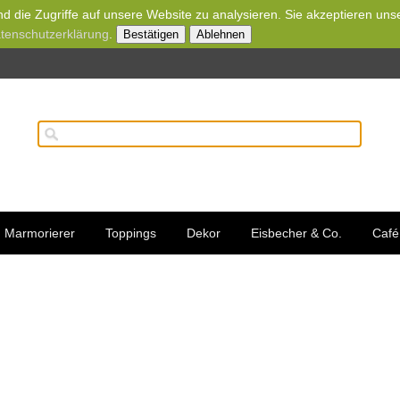
d die Zugriffe auf unsere Website zu analysieren. Sie akzeptieren uns
tenschutzerklärung
.
Bestätigen
Ablehnen
Marmorierer
Toppings
Dekor
Eisbecher & Co.
Café