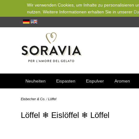
Wir verwenden Cookies, um Inhalte zu personalisieren un
nutzen. Weitere Informationen erhalten Sie in unserer
Da
Neuheiten
Eispasten
Eispulver
Aromen
Eisbecher & Co.
/
Löffel
Löffel ❄ Eislöffel ❄ Löffel