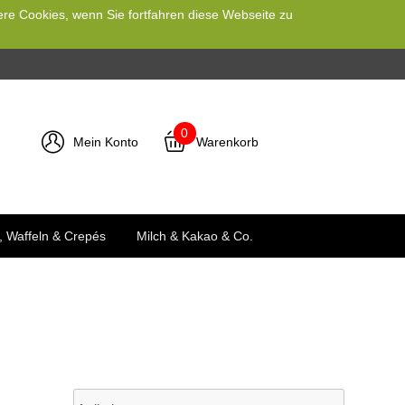
ere Cookies, wenn Sie fortfahren diese Webseite zu
0
Mein Konto
Warenkorb
, Waffeln & Crepés
Milch & Kakao & Co.