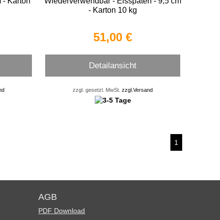
m - Karton
Wiederverwendbar - Eisspaten - 9,5 cm
- Karton 10 kg
51,00 €
Detailansicht
nd
zzgl. gesetzl. MwSt.
zzgl.Versand
1
AGB
PDF Download