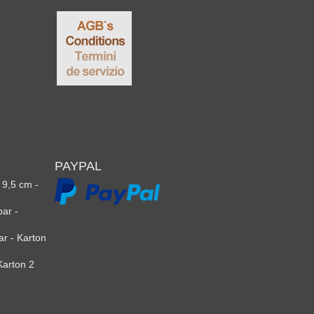
PAYPAL
 9,5 cm -
bar -
r - Karton
 Karton 2