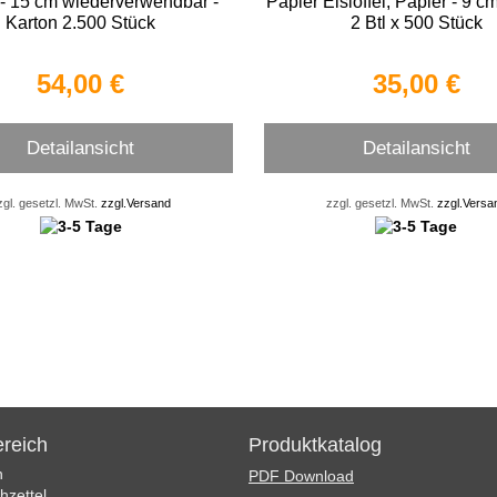
a- 15 cm wiederverwendbar -
Papier Eislöffel, Papier - 9 c
Karton 2.500 Stück
2 Btl x 500 Stück
54,00 €
35,00 €
Detailansicht
Detailansicht
zgl. gesetzl. MwSt.
zzgl.Versand
zzgl. gesetzl. MwSt.
zzgl.Versa
reich
Produktkatalog
n
PDF Download
zettel