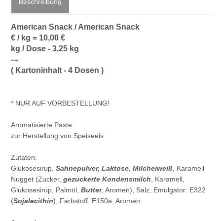
Beschreibung
American Snack / American Snack
€ / kg = 10,00 €
kg / Dose - 3,25 kg
---
( Kartoninhalt - 4 Dosen )
* NUR AUF VORBESTELLUNG!
Aromatisierte Paste
zur Herstellung von Speiseeis
Zutaten:
Glukosesirup,
Sahnepulver, Laktose, Milcheiweiß
, Karamell
Nugget (Zucker,
gezuckerte Kondensmilch
, Karamell,
Glukosesirup, Palmöl,
Butter
, Aromen), Salz, Emulgator: E322
(
Sojalecithin
), Farbstoff: E150a, Aromen.